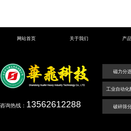
网站首页
关于我们
产
磁力分
工业自动化
13562612288
咨询热线：
破碎筛