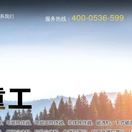
400-0536-599
系我们
服务热线：