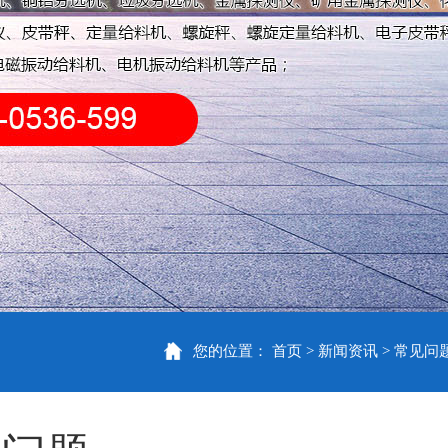
您的位置：
首页
新闻资讯
常见问
>
>