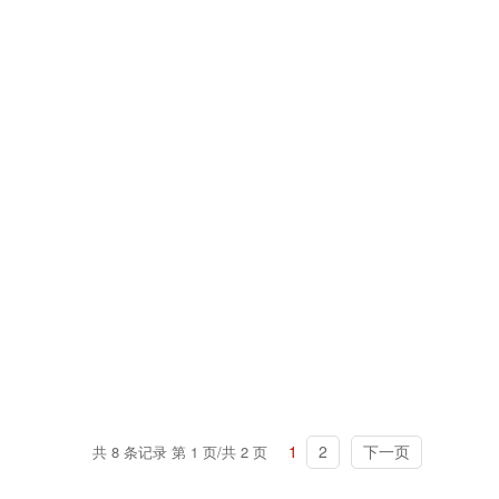
1
2
下一页
共 8 条记录 第 1 页/共 2 页