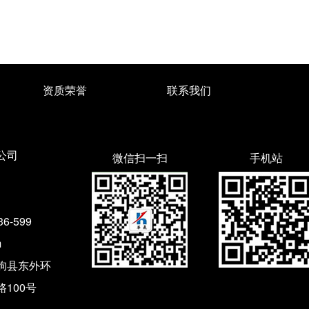
资质荣誉
联系我们
公司
微信扫一扫
手机站
6-599
m
朐县东外环
100号